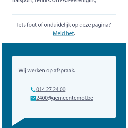
Iets fout of onduidelijk op deze pagina?
Meld het
.
Gemeente Mol
Wij werken op afspraak.
Tel.
014 27 24 00
E-mailadres
2400
@
gemeentemol.be