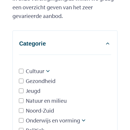
een overzicht geven van het zeer
gevarieerde aanbod.
Categorie
Filter op
Cultuur
Subniveau weergeven
Gezondheid
Jeugd
Natuur en milieu
Noord-Zuid
Onderwijs en vorming
Subniveau weer