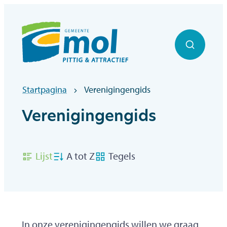
Naar inhoud
Officiële website gemeentebestuur Mol
Zoek to
Startpagina
Verenigingengids
Verenigingengids
Weergave
Lijst
A tot Z
Tegels
In onze verenigingengids willen we graag