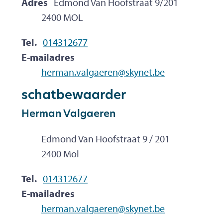
Adres
Edmond Van Hoofstraat 9/201
,
2400
MOL
Tel.
014312677
E-mailadres
herman.valgaeren
@
skynet.be
schatbewaarder
Herman
Valgaeren
Edmond Van Hoofstraat 9 / 201
,
2400
Mol
Tel.
014312677
E-mailadres
herman.valgaeren
@
skynet.be