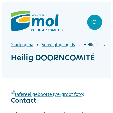
Naar inhoud
Officiële website gemeentebestuur Mol
Zoek to
Startpagina
Verenigingengids
Heilig DOORN
scr
Heilig DOORNCOMITÉ
Contact