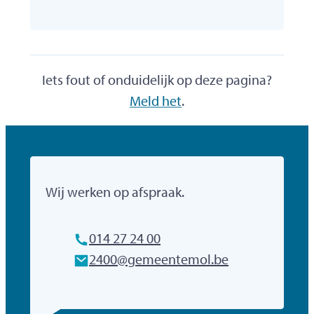
Iets fout of onduidelijk op deze pagina?
Meld het
.
Gemeente Mol
Wij werken op afspraak.
Tel.
014 27 24 00
E-mailadres
2400
@
gemeentemol.be