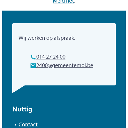
Meld het
.
Gemeente Mol
Wij werken op afspraak.
Tel.
014 27 24 00
E-mailadres
2400
@
gemeentemol.be
Nuttig
Contact