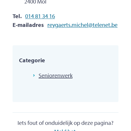
,
2400
Mol
Tel.
014 81 34 16
E-mailadres
reygaerts.michel
@
telenet.be
Categorie
Seniorenwerk
Iets fout of onduidelijk op deze pagina?