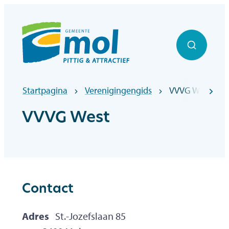
Naar inhoud
Officiële website gemeentebestuur Mol
Zoek to
Startpagina
Verenigingengids
VVVG West
scr
VVVG West
Contact
Adres
St.-Jozefslaan 85