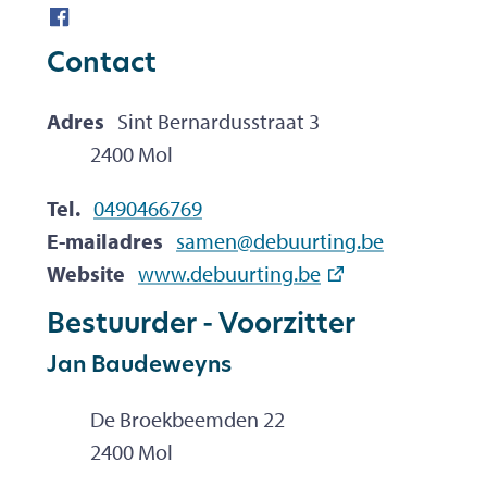
Facebook De Buurting vzw (Mol-Sluis)
Contact
Adres
Sint Bernardusstraat 3
,
2400
Mol
Tel.
0490466769
E-mailadres
samen
@
debuurting.be
Website
www.debuurting.be
Bestuurder - Voorzitter
Jan
Baudeweyns
De Broekbeemden 22
,
2400
Mol