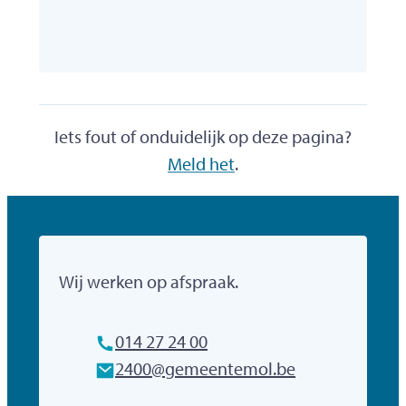
Iets fout of onduidelijk op deze pagina?
Meld het
.
Gemeente Mol
Wij werken op afspraak.
Tel.
014 27 24 00
E-mailadres
2400
@
gemeentemol.be