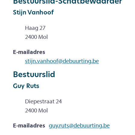
Bestuurslid-Schatbewaarder
Stijn
Vanhoof
Haag 27
,
2400
Mol
E-mailadres
stijn.vanhoof
@
debuurting.be
Bestuurslid
Guy
Ruts
Diepestraat 24
,
2400
Mol
E-mailadres
guy.ruts
@
debuurting.be