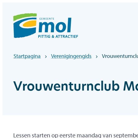
Naar inhoud
Officiële website gemeentebestuur Mol
Startpagina
Verenigingengids
Vrouwenturncl
Vrouwenturnclub M
Lessen starten op eerste maandag van septembe