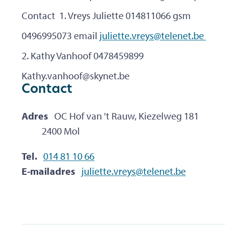
Contact 1. Vreys Juliette 014811066 gsm
0496995073 email
juliette.vreys@telenet.be
2. Kathy Vanhoof 0478459899
Kathy.vanhoof@skynet.be
Contact
Adres
OC Hof van 't Rauw, Kiezelweg 181
,
2400
Mol
Tel.
014 81 10 66
E-mailadres
juliette.vreys
@
telenet.be