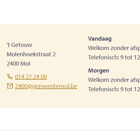
Vandaag
dres
't Getouw
Welkom zonder afsp
Molenhoekstraat 2
Telefonisch:
9
tot
1
,
2400
Mol
Morgen
e 't Getouw
e 't Getouw
balie 't Getouw
iebalie 't Getouw
l.
014 27 24 00
Welkom zonder afsp
mailadres
2400
@
gemeentemol.be
balie 't Getouw
Telefonisch:
9
tot
1