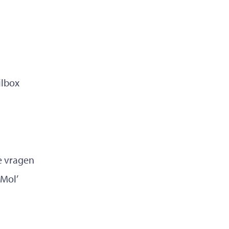
ilbox
e vragen
 Mol’