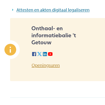
Attesten en akten digitaal legaliseren
Onthaal- en
contact
A
informatiebalie 't
Getouw
Facebook Onthaal- en informatiebali
Twitter Onthaal- en informatiebali
Linkedin Onthaal- en informatie
Youtube Onthaal- en informat
Te
E-
Onthaal- en informatie
Openingsuren