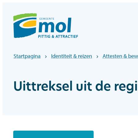
Naar inhoud
Officiële website gemeentebestuur Mol
Startpagina
Identiteit & reizen
Attesten & bew
Uittreksel uit de reg