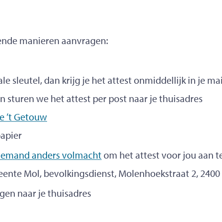
illende manieren aanvragen:
e sleutel, dan krijg je het attest onmiddellijk in je ma
an sturen we het attest per post naar je thuisadres
ie ’t Getouw
papier
iemand anders volmacht
om het attest voor jou aan t
eente Mol, bevolkingsdienst, Molenhoekstraat 2, 2400
en naar je thuisadres