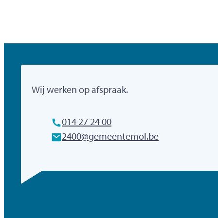
Gemeente Mol
Wij werken op afspraak.
Tel.
014 27 24 00
E-mailadres
2400
@
gemeentemol.be