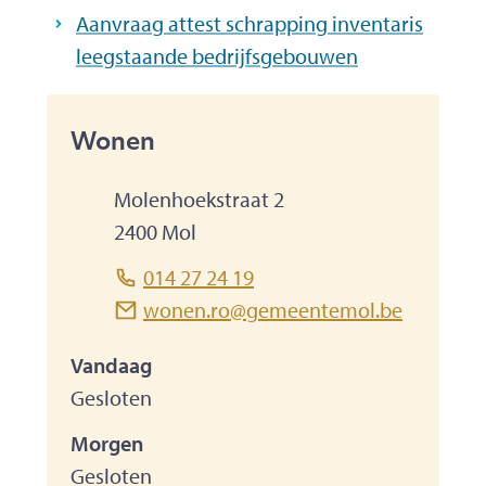
Aanvraag attest schrapping inventaris
leegstaande bedrijfsgebouwen
contact
Wonen
Adres
Molenhoekstraat 2
,
2400
Mol
Tel.
014 27 24 19
E-mailadres
wonen.ro
@
gemeentemol.be
Vandaag
Gesloten
Morgen
Gesloten