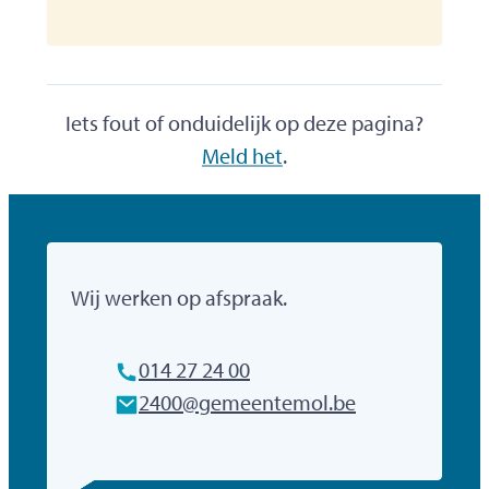
Iets fout of onduidelijk op deze pagina?
Meld het
.
Gemeente Mol
Wij werken op afspraak.
Tel.
014 27 24 00
E-mailadres
2400
@
gemeentemol.be