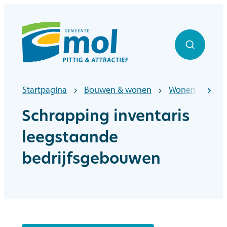
Naar inhoud
Officiële website gemeentebestuur Mol
Zoek to
Startpagina
Bouwen & wonen
Wonen
Lee
scr
Schrapping inventaris
leegstaande
bedrijfsgebouwen