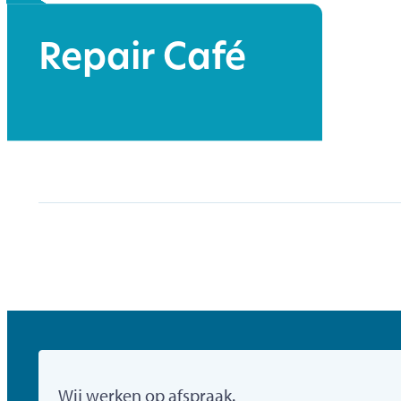
Repair Café
Gemeente Mol
Wij werken op afspraak.