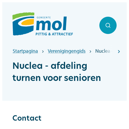
Naar inhoud
Officiële website gemeentebestuur Mol
Zoek to
Startpagina
Verenigingengids
Nuclea - afdeli
scr
Nuclea - afdeling
turnen voor senioren
Contact