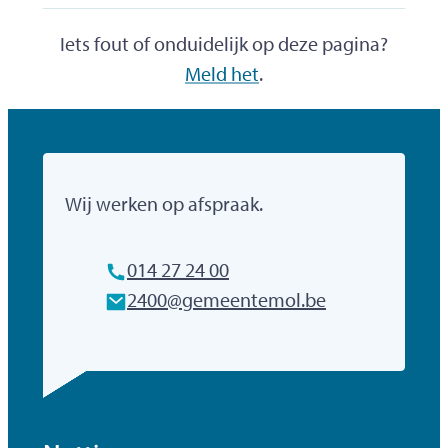
Iets fout of onduidelijk op deze pagina?
Meld het
.
Gemeente Mol
Wij werken op afspraak.
Tel.
014 27 24 00
E-mailadres
2400
@
gemeentemol.be