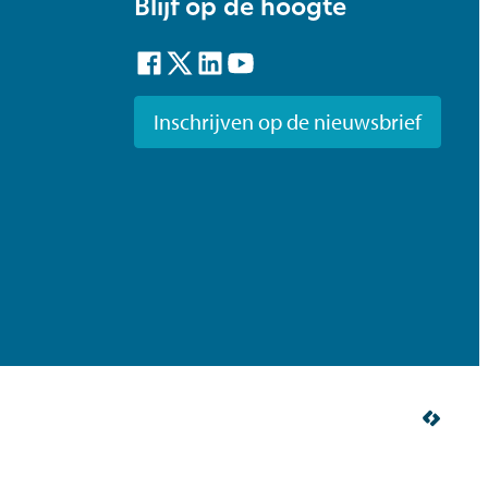
Blijf op de hoogte
Facebook
Twitter
LinkedIn
YouTube
Inschrijven op de nieuwsbrief
LCP n