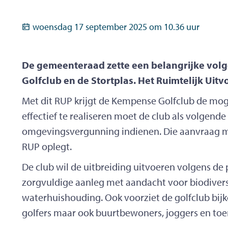
Gepubliceerd op
woensdag 17 september 2025 om 10.36 uur
De gemeenteraad zette een belangrijke volg
Golfclub en de Stortplas. Het Ruimtelijk Uitv
Met dit RUP krijgt de Kempense Golfclub de moge
effectief te realiseren moet de club als volgend
omgevingsvergunning indienen. Die aanvraag m
RUP oplegt.
De club wil de uitbreiding uitvoeren volgens de p
zorgvuldige aanleg met aandacht voor biodivers
waterhuishouding. Ook voorziet de golfclub bij
golfers maar ook buurtbewoners, joggers en to