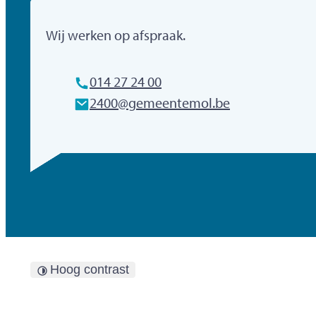
Gemeente Mol
Wij werken op afspraak.
Tel.
014 27 24 00
E-mailadres
2400
@
gemeentemol.be
Hoog contrast