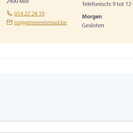
,
2400
Mol
Telefonisch:
9
tot
12
l.
014 27 24 19
Morgen
mailadres
ro
@
gemeentemol.be
Gesloten