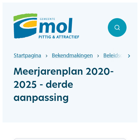
Naar inhoud
Officiële website gemeentebestuur Mol
Zoek to
Startpagina
Bekendmakingen
Beleidsdocume
scr
Meerjarenplan 2020-
2025 - derde
aanpassing