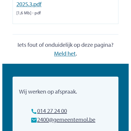
2025.3.pdf
1,6 Mb
pdf
Iets fout of onduidelijk op deze pagina?
Meld het
.
Gemeente Mol
Wij werken op afspraak.
Tel.
014 27 24 00
E-mailadres
2400
@
gemeentemol.be