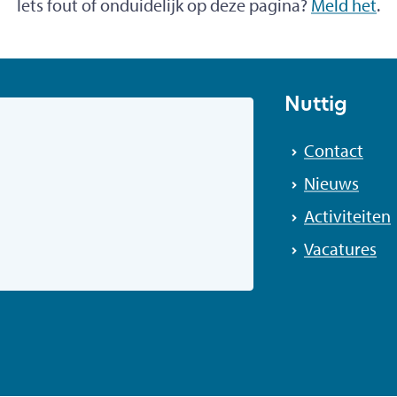
Iets fout of onduidelijk op deze pagina?
Meld het
.
Nuttig
Contact
Nieuws
Activiteiten
Vacatures