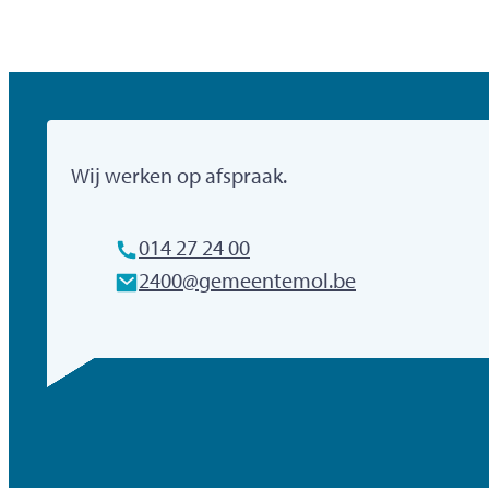
Gemeente Mol
Wij werken op afspraak.
Tel.
014 27 24 00
E-mailadres
2400
@
gemeentemol.be