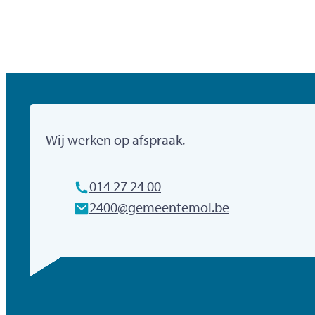
Gemeente Mol
Wij werken op afspraak.
Tel.
014 27 24 00
E-mailadres
2400
@
gemeentemol.be