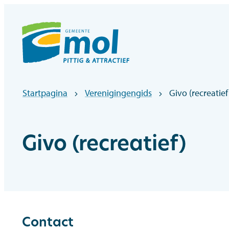
Naar inhoud
Officiële website gemeentebestuur Mol
Startpagina
Verenigingengids
Givo (recreatief
Givo (recreatief)
Contact