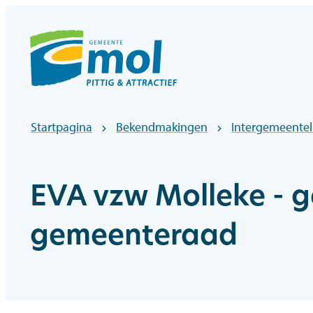
Naar inhoud
Officiële website gemeentebestuur Mol
Startpagina
Bekendmakingen
Intergemeente
EVA vzw Molleke - 
gemeenteraad