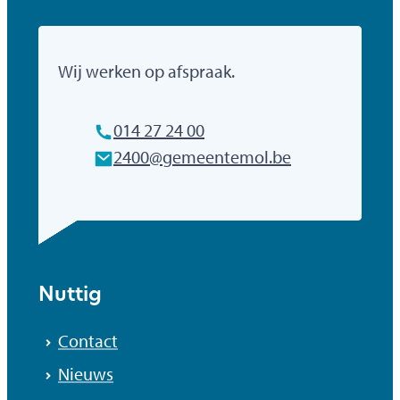
Gemeente Mol
Wij werken op afspraak.
Tel.
014 27 24 00
E-mailadres
2400
@
gemeentemol.be
Nuttig
Contact
Nieuws