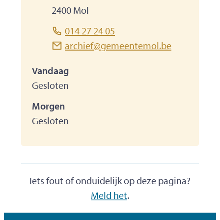
,
2400
Mol
Tel.
014 27 24 05
E-mailadres
archief
@
gemeentemol.be
Vandaag
Gesloten
Morgen
Gesloten
Iets fout of onduidelijk op deze pagina?
Meld het
.