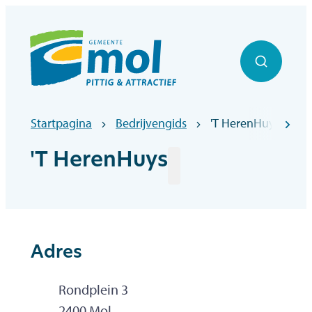
Naar inhoud
Officiële website gemeentebestuur Mol
Zoek to
Startpagina
Bedrijvengids
'T HerenHuys
scr
'T HerenHuys
Adres
Adres
Rondplein 3
,
2400
Mol