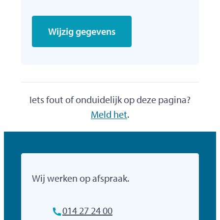
Wijzig gegevens
Iets fout of onduidelijk op deze pagina?
Meld het
.
Gemeente Mol
Wij werken op afspraak.
Tel.
014 27 24 00