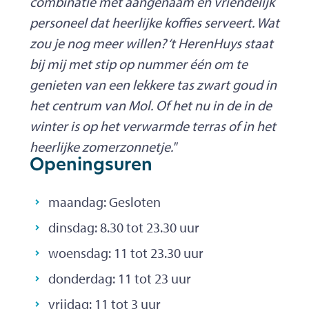
combinatie met aangenaam en vriendelijk
personeel dat heerlijke koffies serveert. Wat
zou je nog meer willen? ‘t HerenHuys staat
bij mij met stip op nummer één om te
genieten van een lekkere tas zwart goud in
het centrum van Mol. Of het nu in de in de
winter is op het verwarmde terras of in het
heerlijke zomerzonnetje."
Openingsuren
maandag:
Gesloten
dinsdag:
8.30
tot
23.30
uur
woensdag:
11
tot
23.30
uur
donderdag:
11
tot
23
uur
vrijdag:
11
tot
3
uur