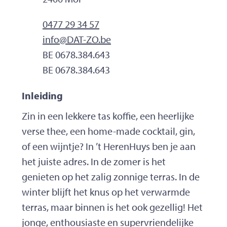
0477 29 34 57
E-mailadres
info
@
DAT-ZO.be
Ondernemingsnummer
BE 0678.384.643
BTW nr.
BE 0678.384.643
Inleiding
Zin in een lekkere tas koffie, een heerlijke
verse thee, een home-made cocktail, gin,
of een wijntje? In ’t HerenHuys ben je aan
het juiste adres. In de zomer is het
genieten op het zalig zonnige terras. In de
winter blijft het knus op het verwarmde
terras, maar binnen is het ook gezellig! Het
jonge, enthousiaste en supervriendelijke