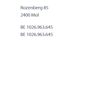
Adres
Rozenberg 85
,
2400
Mol
Ondernemingsnummer
BE 1026.963.645
BTW nr.
BE 1026.963.645