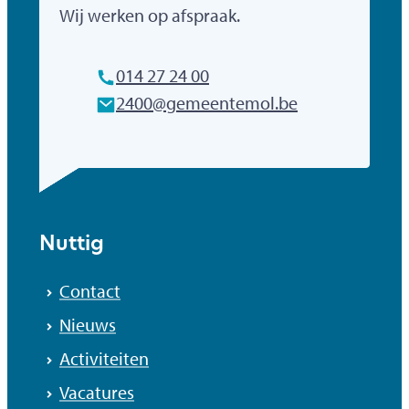
Gemeente Mol
Wij werken op afspraak.
Tel.
014 27 24 00
E-mailadres
2400
@
gemeentemol.be
Nuttig
Contact
Nieuws
Activiteiten
Vacatures