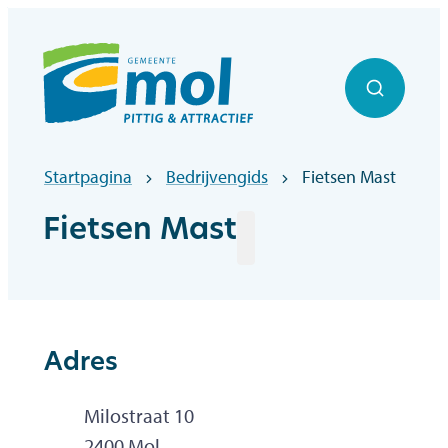
Naar inhoud
Officiële website gemeentebestuur Mol
Zoek to
Startpagina
Bedrijvengids
Fietsen Mast
Fietsen Mast
Adres
Adres
Milostraat 10
,
2400
Mol