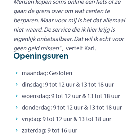
Mensen kopen soms online een fiets of ze
gaan de grens over om wat centen te
besparen. Maar voor mij is het dat allemaal
niet waard. De service die ik hier krijg is
eigenlijk onbetaalbaar. Dat wil ik echt voor
geen geld missen" ,
vertelt Karl
.
Openingsuren
maandag:
Gesloten
dinsdag:
9
tot
12
uur
&
13
tot
18
uur
woensdag:
9
tot
12
uur
&
13
tot
18
uur
donderdag:
9
tot
12
uur
&
13
tot
18
uur
vrijdag:
9
tot
12
uur
&
13
tot
18
uur
zaterdag:
9
tot
16
uur