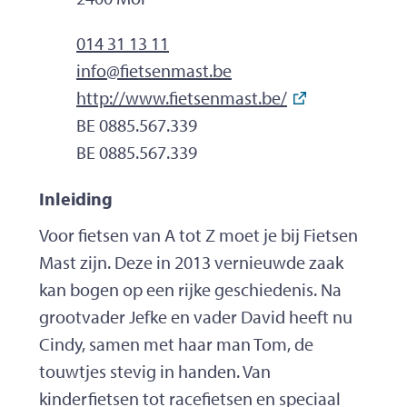
Tel.
014 31 13 11
E-mailadres
info
@
fietsenmast.be
Website
http://www.fietsenmast.be/
Ondernemingsnummer
BE 0885.567.339
BTW nr.
BE 0885.567.339
Inleiding
Voor fietsen van A tot Z moet je bij Fietsen
Mast zijn. Deze in 2013 vernieuwde zaak
kan bogen op een rijke geschiedenis. Na
grootvader Jefke en vader David heeft nu
Cindy, samen met haar man Tom, de
touwtjes stevig in handen. Van
kinderfietsen tot racefietsen en speciaal