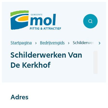
Naar inhoud
Officiële website gemeentebestuur Mol
Zoek to
Startpagina
Bedrijvengids
Schilderwerken Van
scr
Schilderwerken Van
De Kerkhof
Adres