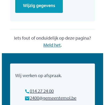
Wijzig gegevens
Iets fout of onduidelijk op deze pagina?
Meld het
.
Gemeente Mol
Wij werken op afspraak.
Tel.
014 27 24 00
E-mailadres
2400
@
gemeentemol.be