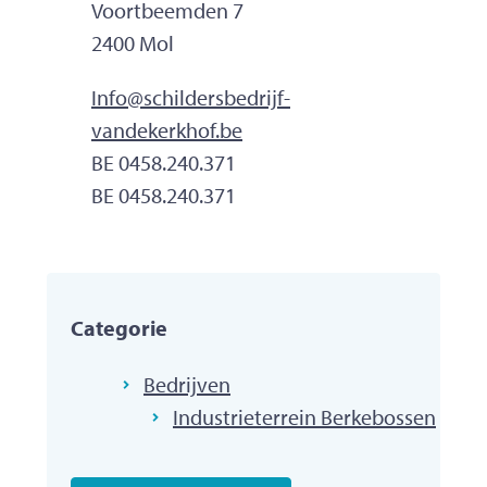
Adres
Voortbeemden 7
,
2400
Mol
E-mailadres
Info
@
schildersbedrijf-
vandekerkhof.be
Ondernemingsnummer
BE 0458.240.371
BTW nr.
BE 0458.240.371
Categorie
Bedrijven
Industrieterrein Berkebossen