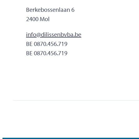
Adres
Berkebossenlaan 6
,
2400
Mol
E-mailadres
info
@
dilissenbvba.be
Ondernemingsnummer
BE 0870.456.719
BTW nr.
BE 0870.456.719