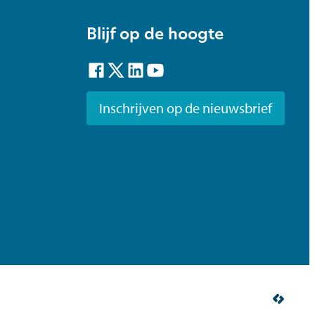
Blijf op de hoogte
Facebook
Twitter
LinkedIn
YouTube
Inschrijven op de nieuwsbrief
LCP n