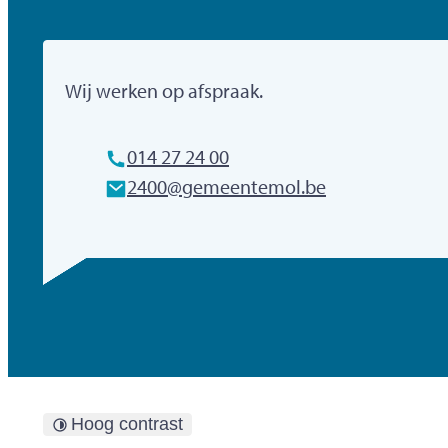
Gemeente Mol
Wij werken op afspraak.
Tel.
014 27 24 00
E-mailadres
2400
@
gemeentemol.be
Hoog contrast