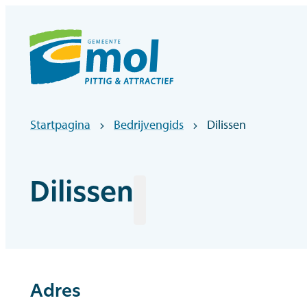
Naar inhoud
Officiële website gemeentebestuur Mol
Startpagina
Bedrijvengids
Dilissen
Dilissen
Adres