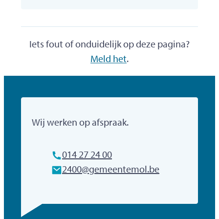
Iets fout of onduidelijk op deze pagina?
Meld het
.
Gemeente Mol
Wij werken op afspraak.
Tel.
014 27 24 00
E-mailadres
2400
@
gemeentemol.be