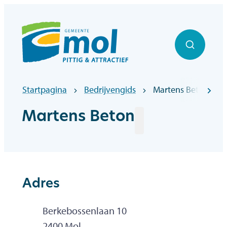
Naar inhoud
Officiële website gemeentebestuur Mol
Zoek to
Startpagina
Bedrijvengids
Martens Beton
scr
Martens Beton
Adres
Adres
Berkebossenlaan 10
,
2400
Mol