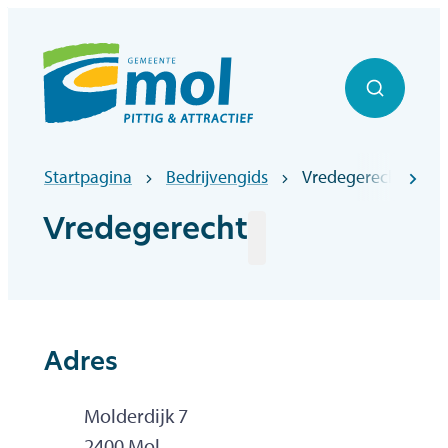
Naar inhoud
Officiële website gemeentebestuur Mol
Zoek to
Startpagina
Bedrijvengids
Vredegerecht
scr
Vredegerecht
Adres
Adres
Molderdijk 7
,
2400
Mol