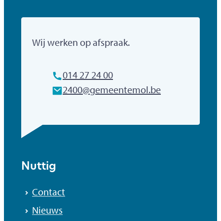
Gemeente Mol
Wij werken op afspraak.
Tel.
014 27 24 00
E-mailadres
2400
@
gemeentemol.be
Nuttig
Contact
Nieuws