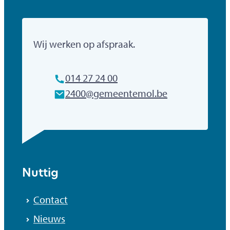
Gemeente Mol
Wij werken op afspraak.
Tel.
014 27 24 00
E-mailadres
2400
@
gemeentemol.be
Nuttig
Contact
Nieuws