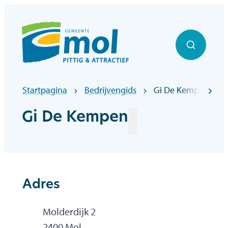
Naar inhoud
Officiële website gemeentebestuur Mol
Zoek to
Startpagina
Bedrijvengids
Gi De Kempen
scr
Gi De Kempen
Adres
Adres
Molderdijk 2
,
2400
Mol