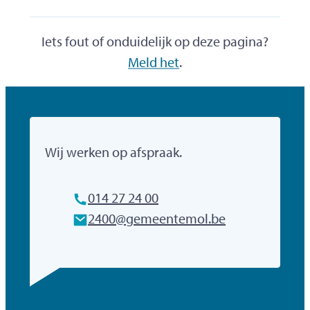
Iets fout of onduidelijk op deze pagina?
Meld het
.
Gemeente Mol
Wij werken op afspraak.
Tel.
014 27 24 00
E-mailadres
2400
@
gemeentemol.be