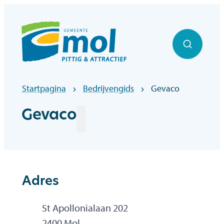
Naar inhoud
Officiële website gemeentebestuur Mol
Zoek to
Startpagina
Bedrijvengids
Gevaco
Gevaco
Adres
Adres
St Apollonialaan 202
,
2400
Mol