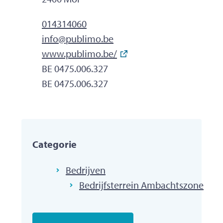
Tel.
014314060
E-mailadres
info
@
publimo.be
Website
www.publimo.be/
Ondernemingsnummer
BE 0475.006.327
BTW nr.
BE 0475.006.327
Categorie
Bedrijven
Bedrijfsterrein Ambachtszone