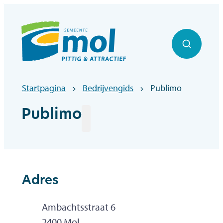
Naar inhoud
Officiële website gemeentebestuur Mol
Zoek to
Startpagina
Bedrijvengids
Publimo
Publimo
Adres
Adres
Ambachtsstraat 6
,
2400
Mol