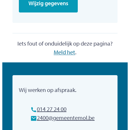
Wijzig gegevens
Iets fout of onduidelijk op deze pagina?
Meld het
.
Gemeente Mol
Wij werken op afspraak.
Tel.
014 27 24 00
E-mailadres
2400
@
gemeentemol.be