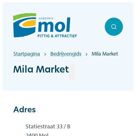
Naar inhoud
Officiële website gemeentebestuur Mol
Zoek to
Startpagina
Bedrijvengids
Mila Market
Mila Market
Adres
Adres
Statiestraat 33 / B
,
2400
Mol