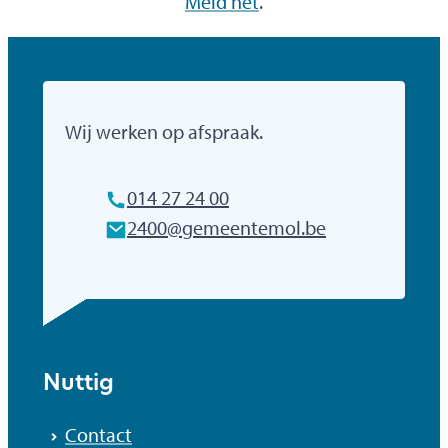
Meld het
.
Gemeente Mol
Wij werken op afspraak.
Tel.
014 27 24 00
E-mailadres
2400
@
gemeentemol.be
Nuttig
Contact