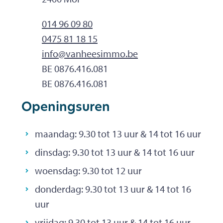
Tel.
014 96 09 80
0475 81 18 15
E-mailadres
info
@
vanheesimmo.be
Ondernemingsnummer
BE 0876.416.081
BTW nr.
BE 0876.416.081
Openingsuren
maandag:
9.30
tot
13
uur
&
14
tot
16
uur
dinsdag:
9.30
tot
13
uur
&
14
tot
16
uur
woensdag:
9.30
tot
12
uur
donderdag:
9.30
tot
13
uur
&
14
tot
16
uur
vrijdag:
9.30
tot
13
uur
&
14
tot
16
uur