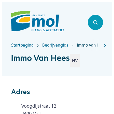
Naar inhoud
Officiële website gemeentebestuur Mol
Zoek to
Startpagina
Bedrijvengids
Immo Van Hees
scr
Immo Van Hees
NV
Adres
Adres
Voogdijstraat 12
,
2400
Mol