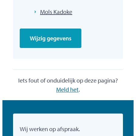
Mols Kadoke
Wijzig gegevens
Iets fout of onduidelijk op deze pagina?
Meld het
.
Gemeente Mol
Wij werken op afspraak.