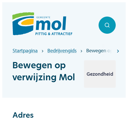
Naar inhoud
Officiële website gemeentebestuur Mol
Zoek to
Startpagina
Bedrijvengids
Bewegen op verwij
scr
Bewegen op
Gezondheid
verwijzing Mol
Adres