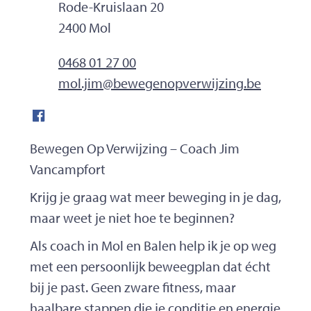
Adres
Rode-Kruislaan 20
,
2400
Mol
Tel.
0468 01 27 00
E-mailadres
mol.jim
@
bewegenopverwijzing.be
Facebook
Bewegen Op Verwijzing – Coach Jim
Vancampfort
Krijg je graag wat meer beweging in je dag,
maar weet je niet hoe te beginnen?
Als coach in Mol en Balen help ik je op weg
met een persoonlijk beweegplan dat écht
bij je past. Geen zware fitness, maar
haalbare stappen die je conditie en energie