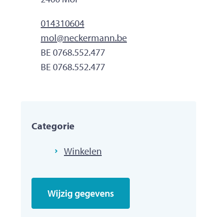
Tel.
014310604
E-mailadres
mol
@
neckermann.be
Ondernemingsnummer
BE 0768.552.477
BTW nr.
BE 0768.552.477
Categorie
Winkelen
Wijzig gegevens