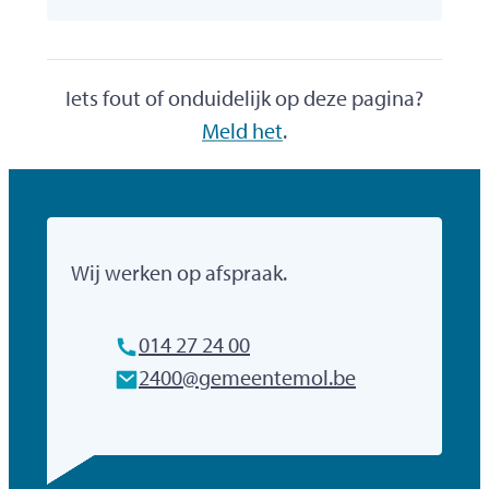
Iets fout of onduidelijk op deze pagina?
Meld het
.
Gemeente Mol
Wij werken op afspraak.
Tel.
014 27 24 00
E-mailadres
2400
@
gemeentemol.be