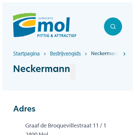
Naar inhoud
Officiële website gemeentebestuur Mol
Zoek to
Startpagina
Bedrijvengids
Neckermann
scr
Neckermann
Adres
Adres
Graaf de Broquevillestraat 11 / 1
,
2400
Mol