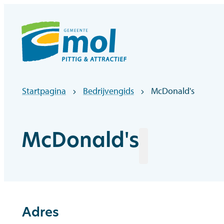
Naar inhoud
Officiële website gemeentebestuur Mol
Startpagina
Bedrijvengids
McDonald's
McDonald's
Adres