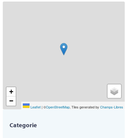
+
−
Leaflet
|
©
OpenStreetMap
, Tiles generated by
Champs-Libres
Categorie