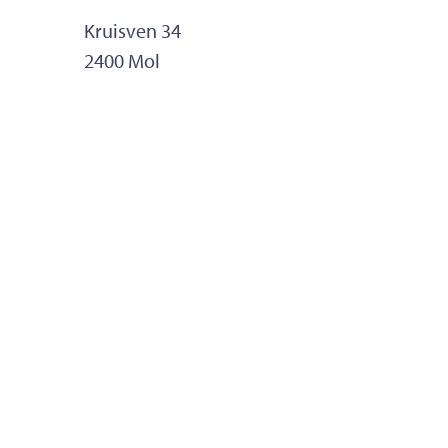
Adres
Kruisven 34
,
2400
Mol