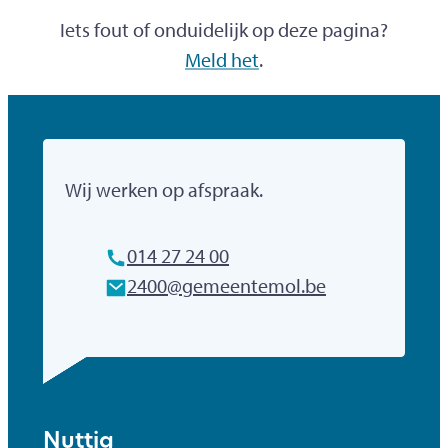
Iets fout of onduidelijk op deze pagina?
Meld het
.
Gemeente Mol
Wij werken op afspraak.
Tel.
014 27 24 00
E-mailadres
2400
@
gemeentemol.be
Nuttig