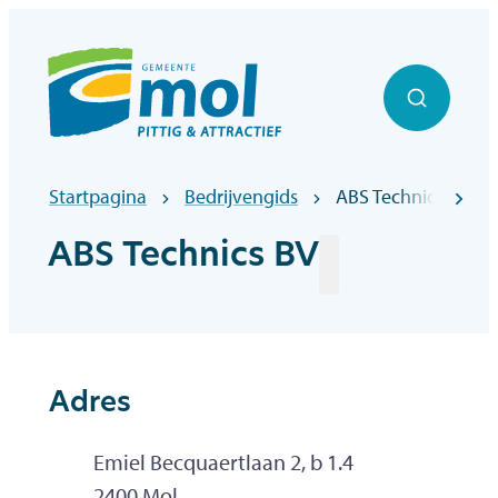
Naar inhoud
Officiële website gemeentebestuur Mol
Zoek to
Startpagina
Bedrijvengids
ABS Technics BV
scr
ABS Technics BV
Adres
Adres
Emiel Becquaertlaan 2, b 1.4
,
2400
Mol