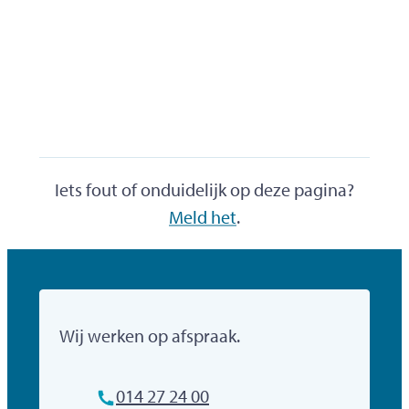
Iets fout of onduidelijk op deze pagina?
Meld het
.
Gemeente Mol
Wij werken op afspraak.
Tel.
014 27 24 00