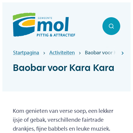
Naar inhoud
Officiële website gemeentebestuur Mol
Zoek to
Startpagina
Activiteiten
Baobar voor Kara Kar
scr
Baobar voor Kara Kara
Kom genieten van verse soep, een lekker
ijsje of gebak, verschillende fairtrade
drankjes, fijne babbels en leuke muziek.